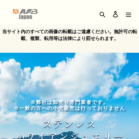
コ
ン
検索
ログイン
テ
ン
ツ
当サイト内のすべての画像の転載はご遠慮ください。無許可の転
に
載、複製、転用等は法律により罰せられます。
ス
キ
ッ
プ
す
る
※弊社は卸売り専門業者です。
※一般の方への小売販売は行っておりません
ステンレス
ハワイアンジュエリー