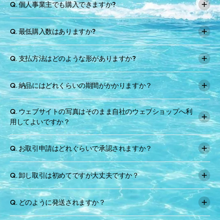
Q. 個人事業主でも購入できますか?
A. BASEなどで販売を行っている個人の方でも販売目的の仕入れ
Q. 最低購入数はありますか?
であれば購入可能です。
A. 初回のご注文は税抜きで３万円以上とさせていただいていま
Q. 支払方法はどのような形がありますか?
す。
２回目以降のご注文は１個から可能です。（OEM商品を除く）
A. 原則として現金取引とさせていただきます。
Q. 納品にはどれくらいの期間がかかりますか？
ご入金確認後の発送、あるいは代引きのお取引になります。
A. 営業日１3時までのご注文は、在庫がある場合にはご入金確認
Q. ウェブサイトの写真はそのまま自社のウェブショップへ利
後即日発送させていただきます。
用してよいですか？
メッキ加工商品に関しましては、１週間程度お時間をいただいて
おります。
A. 全てのお客様にご自身で撮影して頂くようにお願いしており
Q. お取引申請はどれぐらいで承認されますか？
（クリスマス時期や繫忙期等は状況により即日発送不可の場合も
ます。
あります）
A. 3営業日程度で申請の内容を確認させていただき、その後お取
Q. 卸し取引は初めてですが大丈夫ですか？
引の詳細についてのメールをお送りさせていただきます。
A. 問題ありません。分からないことがありましたらお気軽にお
Q. どのように発送されますか？
問い合わせください。