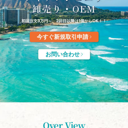
卸売り・OEM
初回注文3万円～、2回目以降は1個からOK！！
今すぐ新規取引申請
お問い合わせ
Over View