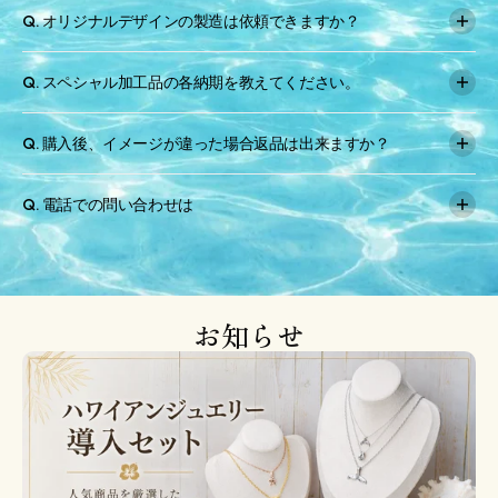
A. ネコポス、発払い、コレクトヤマトの発送方法があります。
Q. オリジナルデザインの製造は依頼できますか？
ご注文時にお選びいただけます。
同時にご注文されてあとから発送される商品に関しましては弊社
A. 製作可能です。（最低注文ロット100個～200個）
で選択させていただいております。
Q. スペシャル加工品の各納期を教えてください。
A. メッキ加工：1週間程度
Q. 購入後、イメージが違った場合返品は出来ますか？
レーザー刻印：基本即日
レイヤード加工：要確認
A. 基本的に不良品以外の返品は受け付けておりません。
漆塗り：要確認
Q. 電話での問い合わせは
03-6421-5902
【営業時間】
平日: 10時～17時（13時～14時は昼休憩）
年末年始は休業します。
お知らせ