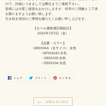
ので、詳細につきましては弊社までご連絡下さい。
皆様には大変ご迷惑をおかけしますが、何卒のご理解とご了承
を賜りますようお願い致します。
引き続き倍旧のご厚情を賜りたくお願い申し上げます。
【セール価格適応開始日】
2024年3月1日（金）
【品番・カラー】
・GRSS946（全サイズ） 全色
・GPSS1483 全色
・GESS303 全色
・GESS304 全色
FACEBOOK
TWITTER
PINTEREST
シェア
ツイート
ピンする
で
に
で
シ
投
ピ
ェ
稿
ン
ア
す
す
す
る
る
る
お知らせに戻る