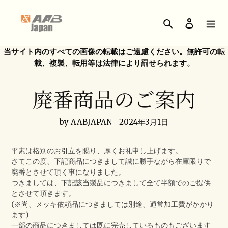
コ
ン
検索
ログイン
テ
ン
ツ
当サイト内のすべての画像の転載はご遠慮ください。無許可の転
に
載、複製、転用等は法律により罰せられます。
ス
キ
廃番商品のご案内
ッ
プ
す
by AABJAPAN
2024年3月1日
る
平素は格別のお引立を賜り、厚くお礼申し上げます。
さてこの度、下記商品につきまして誠に勝手ながら在庫限りで
廃番とさせて頂く事になりました。
つきましては、下記該当製品につきまして全て半額でのご提供
とさせて頂きます。
(※尚、メッキ依頼品につきましては別途、通常加工費がかかり
ます)
一部の商品につきましては既に完売しているものもございます