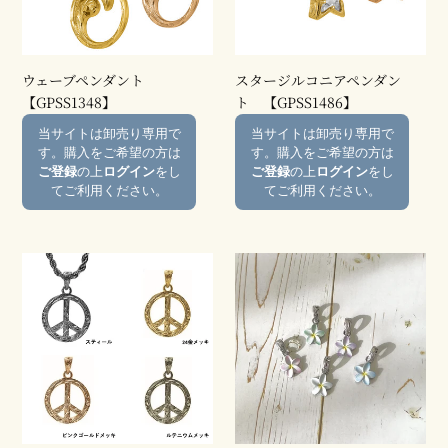
ダ
ニ
ン
ア
ト
ペ
【GPSS1348】
ン
ウェーブペンダント
スタージルコニアペンダン
ダ
【GPSS1348】
ト 【GPSS1486】
ン
通
通
当サイトは卸売り専用で
当サイトは卸売り専用で
ト
常
常
す。購入をご希望の方は
す。購入をご希望の方は
【GPSS1486】
価
価
ご登録
の上
ログイン
をし
ご登録
の上
ログイン
をし
格
格
てご利用ください。
てご利用ください。
ピ
セ
ー
ー
ス
ル
ペ
☆
ン
レ
ダ
イ
ン
ヤ
ト
ー
【GPSS1284】
ド