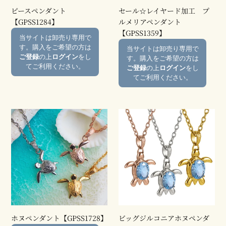
加
ピースペンダント
セール☆レイヤード加工 プ
工
【GPSS1284】
ルメリアペンダント
プ
【GPSS1359】
通
当サイトは卸売り専用で
ル
常
通
す。購入をご希望の方は
当サイトは卸売り専用で
メ
価
常
ご登録
の上
ログイン
をし
す。購入をご希望の方は
リ
格
価
てご利用ください。
ご登録
の上
ログイン
をし
ア
格
てご利用ください。
ペ
ン
ダ
ホ
ビ
ン
ヌ
ッ
ト
ペ
グ
【GPSS1359】
ン
ジ
ダ
ル
ン
コ
ト
ニ
【GPSS1728】
ア
ホ
ヌ
ホヌペンダント【GPSS1728】
ビッグジルコニアホヌペンダ
ペ