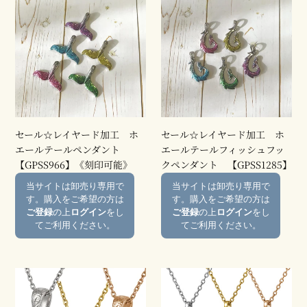
ー
ー
【GPSS1631】
ル
ル
☆
☆
レ
レ
イ
イ
ヤ
ヤ
ー
ー
ド
ド
加
加
セール☆レイヤード加工 ホ
セール☆レイヤード加工 ホ
工
工
エールテールペンダント
エールテールフィッシュフッ
ホ
ホ
【GPSS966】《刻印可能》
クペンダント 【GPSS1285】
エ
エ
通
通
当サイトは卸売り専用で
当サイトは卸売り専用で
ー
ー
常
常
す。購入をご希望の方は
す。購入をご希望の方は
ル
ル
価
価
ご登録
の上
ログイン
をし
ご登録
の上
ログイン
をし
テ
テ
格
格
てご利用ください。
てご利用ください。
ー
ー
ル
ル
ペ
フ
ミ
フ
ン
ィ
ニ
ェ
ダ
ッ
コ
ザ