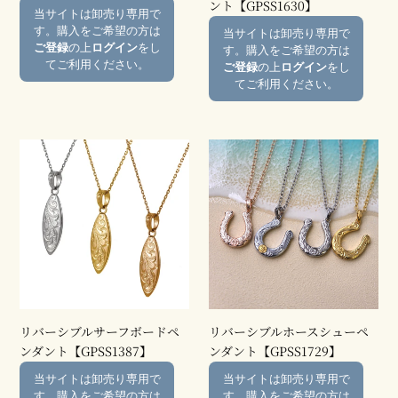
ント【GPSS1630】
通
当サイトは卸売り専用で
ン
常
通
す。購入をご希望の方は
当サイトは卸売り専用で
ダ
価
常
ご登録
の上
ログイン
をし
す。購入をご希望の方は
ン
格
価
てご利用ください。
ご登録
の上
ログイン
をし
ト
格
てご利用ください。
【GPSS1630】
リ
リ
バ
バ
ー
ー
シ
シ
ブ
ブ
ル
ル
サ
ホ
ー
ー
フ
ス
ボ
シ
リバーシブルサーフボードペ
リバーシブルホースシューペ
ー
ュ
ンダント【GPSS1387】
ンダント【GPSS1729】
ド
ー
通
通
当サイトは卸売り専用で
当サイトは卸売り専用で
ペ
ペ
常
常
す。購入をご希望の方は
す。購入をご希望の方は