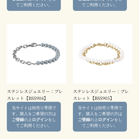
ッ
ッ
格
格
てご利用ください。
てご利用ください。
ト
ト
【MBSS26】
【BSS884】
ス
ス
テ
テ
ン
ン
レ
レ
ス
ス
ジ
ジ
ュ
ュ
エ
エ
リ
リ
ー：
ー：
ステンレスジュエリー：ブレ
ステンレスジュエリー：ブレ
ブ
ブ
スレット【BSS904】
スレット【BSS905】
レ
レ
通
通
当サイトは卸売り専用で
当サイトは卸売り専用で
ス
ス
常
常
す。購入をご希望の方は
す。購入をご希望の方は
レ
レ
価
価
ご登録
の上
ログイン
をし
ご登録
の上
ログイン
をし
ッ
ッ
格
格
てご利用ください。
てご利用ください。
ト
ト
【BSS904】
【BSS905】