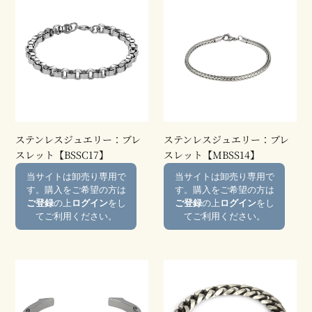
テ
テ
ン
ン
レ
レ
ス
ス
ジ
ジ
ュ
ュ
エ
エ
リ
リ
ー：
ー：
ステンレスジュエリー：ブレ
ステンレスジュエリー：ブレ
ブ
ブ
スレット【BSSC17】
スレット【MBSS14】
レ
レ
通
通
当サイトは卸売り専用で
当サイトは卸売り専用で
ス
ス
常
常
す。購入をご希望の方は
す。購入をご希望の方は
レ
レ
価
価
ご登録
の上
ログイン
をし
ご登録
の上
ログイン
をし
ッ
ッ
格
格
てご利用ください。
てご利用ください。
ト
ト
【BSSC17】
【MBSS14】
ス
ス
テ
テ
ン
ン