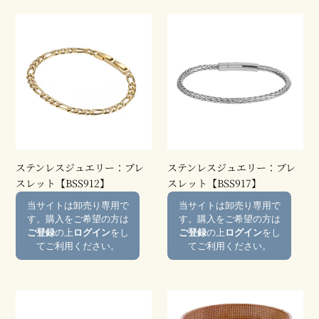
ス
ス
テ
テ
ン
ン
レ
レ
ス
ス
ジ
ジ
ュ
ュ
エ
エ
リ
リ
ー：
ー：
ステンレスジュエリー：ブレ
ステンレスジュエリー：ブレ
ブ
ブ
スレット【BSS912】
スレット【BSS917】
レ
レ
通
通
当サイトは卸売り専用で
当サイトは卸売り専用で
ス
ス
常
常
す。購入をご希望の方は
す。購入をご希望の方は
レ
レ
価
価
ご登録
の上
ログイン
をし
ご登録
の上
ログイン
をし
ッ
ッ
格
格
てご利用ください。
てご利用ください。
ト
ト
【BSS912】
【BSS917】
ス
ス
テ
テ