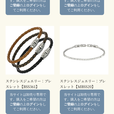
す。購入をご希望の方は
す。購入をご希望の方は
ル
レ
価
価
ご登録
の上
ログイン
をし
ご登録
の上
ログイン
をし
【BSSG180】
ッ
格
格
てご利用ください。
てご利用ください。
ト
【BSS976】
ス
ス
テ
テ
ン
ン
レ
レ
ス
ス
ジ
ジ
ュ
ュ
エ
エ
リ
リ
ー：
ー：
ステンレスジュエリー：ブレ
ステンレスジュエリー：ブレ
ブ
ブ
スレット【BSS361】
スレット【MBSS20】
レ
レ
通
通
当サイトは卸売り専用で
当サイトは卸売り専用で
ス
ス
常
常
す。購入をご希望の方は
す。購入をご希望の方は
レ
レ
価
価
ご登録
の上
ログイン
をし
ご登録
の上
ログイン
をし
ッ
ッ
格
格
てご利用ください。
てご利用ください。
ト
ト