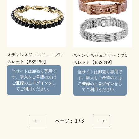
ン
ン
レ
レ
ス
ス
ジ
ジ
ュ
ュ
エ
エ
リ
リ
ー：
ー：
ステンレスジュエリー：ブレ
ステンレスジュエリー：ブレ
ブ
ブ
スレット【BSS950】
スレット【BSS349】
レ
レ
通
通
当サイトは卸売り専用で
当サイトは卸売り専用で
ス
ス
常
常
す。購入をご希望の方は
す。購入をご希望の方は
レ
レ
価
価
ご登録
の上
ログイン
をし
ご登録
の上
ログイン
をし
ッ
ッ
格
格
てご利用ください。
てご利用ください。
ト
ト
【BSS950】
【BSS349】
ページ： 1 / 3
前
次
の
の
ペ
ペ