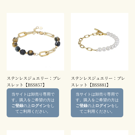
【BSS361】
【MBSS20】
ス
ス
テ
テ
ン
ン
レ
レ
ス
ス
ジ
ジ
ュ
ュ
エ
エ
リ
リ
ー：
ー：
ステンレスジュエリー：ブレ
ステンレスジュエリー：ブレ
ブ
ブ
スレット【BSS857】
スレット【BSS881】
レ
レ
通
通
当サイトは卸売り専用で
当サイトは卸売り専用で
ス
ス
常
常
す。購入をご希望の方は
す。購入をご希望の方は
レ
レ
価
価
ご登録
の上
ログイン
をし
ご登録
の上
ログイン
をし
ッ
ッ
格
格
てご利用ください。
てご利用ください。
ト
ト
【BSS857】
【BSS881】
ス
ス