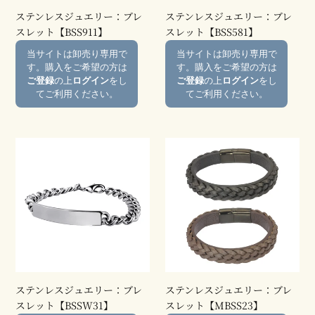
ー：
ー：
ステンレスジュエリー：ブレ
ステンレスジュエリー：ブレ
ブ
ブ
スレット【BSS911】
スレット【BSS581】
レ
レ
通
通
当サイトは卸売り専用で
当サイトは卸売り専用で
ス
ス
常
常
す。購入をご希望の方は
す。購入をご希望の方は
レ
レ
価
価
ご登録
の上
ログイン
をし
ご登録
の上
ログイン
をし
ッ
ッ
格
格
てご利用ください。
てご利用ください。
ト
ト
【BSS911】
【BSS581】
ス
ス
テ
テ
ン
ン
レ
レ
ス
ス
ジ
ジ
ュ
ュ
エ
エ
リ
リ
ー：
ー：
ステンレスジュエリー：ブレ
ステンレスジュエリー：ブレ
ブ
ブ
スレット【BSSW31】
スレット【MBSS23】
レ
レ