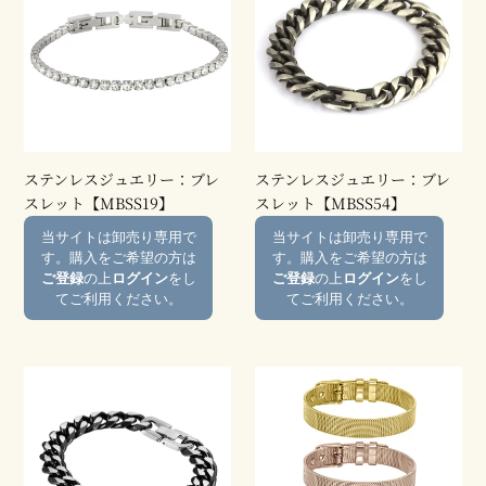
ン
ン
:
レ
レ
ス
ス
ジ
ジ
ュ
ュ
エ
エ
リ
リ
ー：
ー：
ステンレスジュエリー：ブレ
ステンレスジュエリー：ブレ
ブ
ブ
スレット【MBSS19】
スレット【MBSS54】
レ
レ
通
通
当サイトは卸売り専用で
当サイトは卸売り専用で
ス
ス
常
常
す。購入をご希望の方は
す。購入をご希望の方は
レ
レ
価
価
ご登録
の上
ログイン
をし
ご登録
の上
ログイン
をし
ッ
ッ
格
格
てご利用ください。
てご利用ください。
ト
ト
【MBSS19】
【MBSS54】
ス
ス
テ
テ
ン
ン
レ
レ
ス
ス