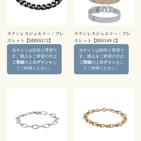
ジ
ジ
ュ
ュ
エ
エ
リ
リ
ー：
ー：
ステンレスジュエリー：ブレ
ステンレスジュエリー：ブレ
ブ
ブ
スレット【MBSS173】
スレット【BSS349-2】
レ
レ
通
通
当サイトは卸売り専用で
当サイトは卸売り専用で
ス
ス
常
常
す。購入をご希望の方は
す。購入をご希望の方は
レ
レ
価
価
ご登録
の上
ログイン
をし
ご登録
の上
ログイン
をし
ッ
ッ
格
格
てご利用ください。
てご利用ください。
ト
ト
【MBSS173】
【BSS349-
2】
ス
ス
テ
テ
ン
ン
レ
レ
ス
ス
ジ
ジ
ュ
ュ
エ
エ