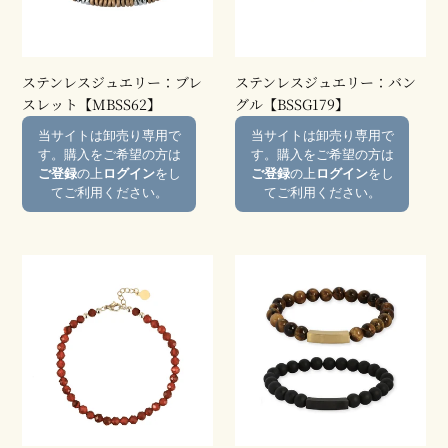
ュ
ュ
エ
エ
リ
リ
ー：
ー：
ステンレスジュエリー：ブレ
ステンレスジュエリー：バン
ブ
バ
スレット【MBSS62】
グル【BSSG179】
レ
ン
通
通
当サイトは卸売り専用で
当サイトは卸売り専用で
ス
グ
常
常
す。購入をご希望の方は
す。購入をご希望の方は
レ
ル
価
価
ご登録
の上
ログイン
をし
ご登録
の上
ログイン
をし
ッ
【BSSG179】
格
格
てご利用ください。
てご利用ください。
ト
【MBSS62】
ス
ス
テ
テ
ン
ン
レ
レ
ス
ス
ジ
ジ
ュ
ュ
エ
エ
リ
リ