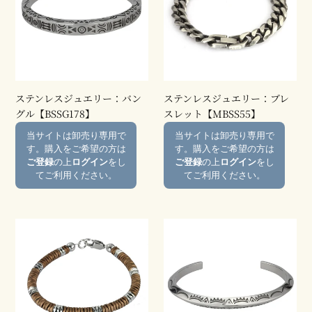
レ
レ
ス
ス
ジ
ジ
ュ
ュ
エ
エ
リ
リ
ー：
ー：
ステンレスジュエリー：バン
ステンレスジュエリー：ブレ
バ
ブ
グル【BSSG178】
スレット【MBSS55】
ン
レ
通
通
当サイトは卸売り専用で
当サイトは卸売り専用で
グ
ス
常
常
す。購入をご希望の方は
す。購入をご希望の方は
ル
レ
価
価
ご登録
の上
ログイン
をし
ご登録
の上
ログイン
をし
【BSSG178】
ッ
格
格
てご利用ください。
てご利用ください。
ト
【MBSS55】
ス
ス
テ
テ
ン
ン
レ
レ
ス
ス
ジ
ジ