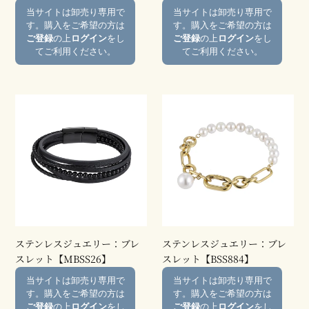
通
通
当サイトは卸売り専用で
当サイトは卸売り専用で
ス
ス
常
常
す。購入をご希望の方は
す。購入をご希望の方は
レ
レ
価
価
ご登録
の上
ログイン
をし
ご登録
の上
ログイン
をし
ッ
ッ
格
格
てご利用ください。
てご利用ください。
ト
ト
【BSSW31】
【MBSS23】
ス
ス
テ
テ
ン
ン
レ
レ
ス
ス
ジ
ジ
ュ
ュ
エ
エ
リ
リ
ー：
ー：
ステンレスジュエリー：ブレ
ステンレスジュエリー：ブレ
ブ
ブ
スレット【MBSS26】
スレット【BSS884】
レ
レ
通
通
当サイトは卸売り専用で
当サイトは卸売り専用で
ス
ス
常
常
す。購入をご希望の方は
す。購入をご希望の方は
レ
レ
価
価
ご登録
の上
ログイン
をし
ご登録
の上
ログイン
をし