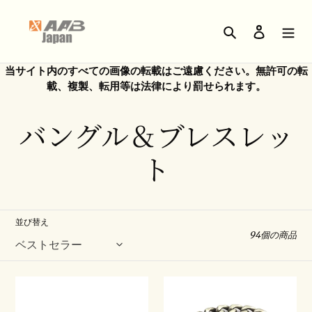
コ
ン
検索
ログイン
テ
ン
ツ
当サイト内のすべての画像の転載はご遠慮ください。無許可の転
に
載、複製、転用等は法律により罰せられます。
ス
キ
コ
バングル＆ブレスレッ
ッ
プ
レ
ト
す
る
ク
シ
並び替え
94個の商品
ョ
ス
ス
ン
テ
テ