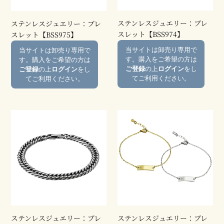
リ
リ
ー：
ー：
ステンレスジュエリー：ブレ
ステンレスジュエリー：ブレ
ブ
ブ
スレット【BSS974】
スレット【BSS975】
レ
レ
通
通
当サイトは卸売り専用で
当サイトは卸売り専用で
ス
ス
常
常
す。購入をご希望の方は
す。購入をご希望の方は
レ
レ
価
価
ご登録
の上
ログイン
をし
ご登録
の上
ログイン
をし
ッ
ッ
格
格
てご利用ください。
てご利用ください。
ト
ト
【BSS975】
【BSS974】
ス
ス
テ
テ
ン
ン
レ
レ
ス
ス
ジ
ジ
ュ
ュ
エ
エ
リ
リ
ー：
ー：
ステンレスジュエリー：ブレ
ステンレスジュエリー：ブレ