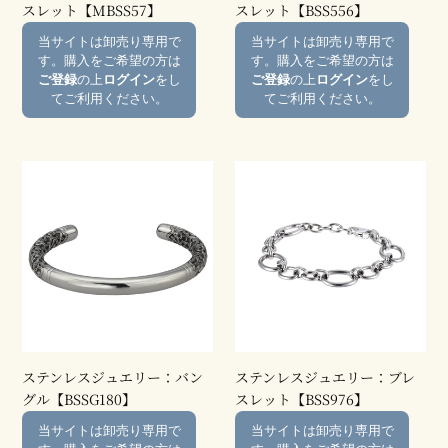
ブ
ブ
スレット【MBSS57】
スレット【BSS556】
レ
レ
通
通
当サイトは卸売り専用で
当サイトは卸売り専用で
ス
ス
常
常
す。購入をご希望の方は
す。購入をご希望の方は
レ
レ
価
価
ご登録
の上
ログイン
をし
ご登録
の上
ログイン
をし
ッ
ッ
格
格
てご利用ください。
てご利用ください。
ト
ト
【MBSS57】
【BSS556】
ス
ス
テ
テ
ン
ン
レ
レ
ス
ス
ジ
ジ
ュ
ュ
エ
エ
リ
リ
ー：
ー：
ステンレスジュエリー：バン
ステンレスジュエリー：ブレ
バ
ブ
グル【BSSG180】
スレット【BSS976】
ン
レ
通
通
当サイトは卸売り専用で
当サイトは卸売り専用で
グ
ス
常
常